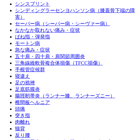
シンスプリント
シンディングラーセンヨハンソン病（膝蓋骨下端の障
害）
セーバー病（シーバー病・シーヴァー病）
なかなか取れない痛み・症状
ばね指・弾発指
モートン病
急な痛み・症状
五十肩・四十肩・肩関節周囲炎
三角線維軟骨複合体損傷（TFCC損傷）
手根管症候群
寝違え
足の捻挫
足底筋膜炎
腸脛靭帯炎（ランナー膝、ランナーズニー）
椎間板ヘルニア
頭痛
突き指
肉離れ
猫背
反り腰