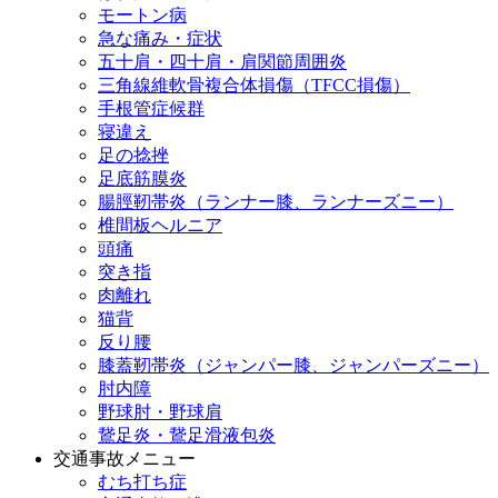
モートン病
急な痛み・症状
五十肩・四十肩・肩関節周囲炎
三角線維軟骨複合体損傷（TFCC損傷）
手根管症候群
寝違え
足の捻挫
足底筋膜炎
腸脛靭帯炎（ランナー膝、ランナーズニー）
椎間板ヘルニア
頭痛
突き指
肉離れ
猫背
反り腰
膝蓋靭帯炎（ジャンパー膝、ジャンパーズニー）
肘内障
野球肘・野球肩
鵞足炎・鵞足滑液包炎
交通事故メニュー
むち打ち症