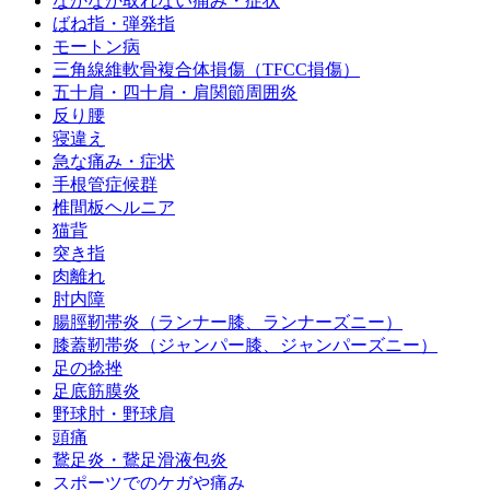
なかなか取れない痛み・症状
ばね指・弾発指
モートン病
三角線維軟骨複合体損傷（TFCC損傷）
五十肩・四十肩・肩関節周囲炎
反り腰
寝違え
急な痛み・症状
手根管症候群
椎間板ヘルニア
猫背
突き指
肉離れ
肘内障
腸脛靭帯炎（ランナー膝、ランナーズニー）
膝蓋靭帯炎（ジャンパー膝、ジャンパーズニー）
足の捻挫
足底筋膜炎
野球肘・野球肩
頭痛
鵞足炎・鵞足滑液包炎
スポーツでのケガや痛み