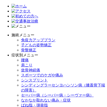
施術メニュー
免疫力アッププラン
子どもの姿勢矯正
骨盤矯正
症状別メニュー
腰痛
肩こり
坐骨神経痛
スポーツでのケガや痛み
シンスプリント
シンディングラーセンヨハンソン病（膝蓋骨下端
の障害）
セーバー病（シーバー病・シーヴァー病）
なかなか取れない痛み・症状
ばね指・弾発指