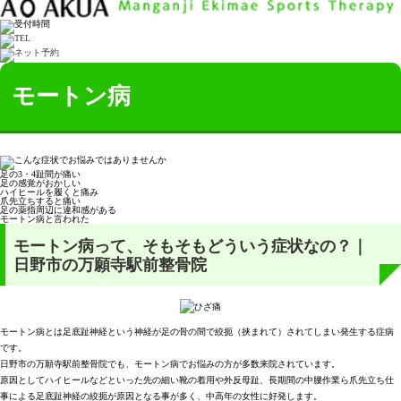
モートン病
足の3・4趾間が痛い
足の感覚がおかしい
ハイヒールを履くと痛み
爪先立ちすると痛い
足の薬指周辺に違和感がある
モートン病と言われた
モートン病って、そもそもどういう症状なの？｜
日野市の万願寺駅前整骨院
モートン病とは足底趾神経という神経が足の骨の間で絞扼（挟まれて）されてしまい発生する症病
です。
日野市の万願寺駅前整骨院でも、モートン病でお悩みの方が多数来院されています。
原因としてハイヒールなどといった先の細い靴の着用や外反母趾、長期間の中腰作業ら爪先立ち仕
事による足底趾神経の絞扼が原因となる事が多く、中高年の女性に好発します。