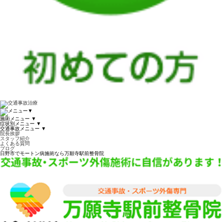
▼
施術メニュー
▼
症状別メニュー
▼
交通事故メニュー
▼
院長挨拶
スタッフ紹介
よくある質問
ブログ
日野市でモートン病施術なら万願寺駅前整骨院