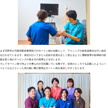
まず日野市の万願寺駅前整骨院でのモートン病の治療として、アイシングや超音波療法を行い炎症
をひかせていきます。炎症がひいてきたら足趾や足底を正しく使えるように運動指導や趾神経の絞
扼を防ぐ為のテーピングの巻き方の指導などを行います。
そしてモートン病で何より大事なのが日頃履いている靴です。症状のところでも記載したようにハ
イヒールなどといった先の細い靴の着用はモートン病を発症しやすくなります。