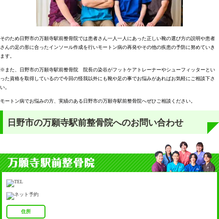
そのため日野市の万願寺駅前整骨院では患者さん一人一人にあった正しい靴の選び方の説明や患者
さんの足の形に合ったインソール作成を行いモートン病の再発やその他の疾患の予防に努めていき
ます。
※また、日野市の万願寺駅前整骨院 院長の染谷がフットケアトレーナーやシューフィッターとい
った資格を取得しているので今回の怪我以外にも靴や足の事でお悩みがあればお気軽にご相談下さ
い。
モートン病でお悩みの方、実績のある日野市の万願寺駅前整骨院へぜひご相談ください。
日野市の万願寺駅前整骨院へのお問い合わせ
住所