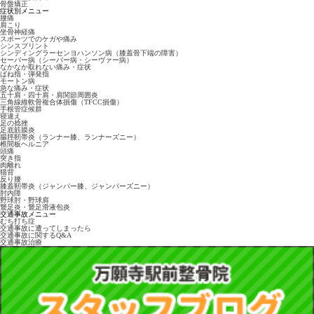
骨盤矯正
症状別メニュー
腰痛
肩こり
坐骨神経痛
スポーツでのケガや痛み
シンスプリント
シンディングラーセンヨハンソン病（膝蓋骨下端の障害）
セーバー病（シーバー病・シーヴァー病）
なかなか取れない痛み・症状
ばね指・弾発指
モートン病
急な痛み・症状
五十肩・四十肩・肩関節周囲炎
三角線維軟骨複合体損傷（TFCC損傷）
手根管症候群
寝違え
足の捻挫
足底筋膜炎
腸脛靭帯炎（ランナー膝、ランナーズニー）
椎間板ヘルニア
頭痛
突き指
肉離れ
猫背
反り腰
膝蓋靭帯炎（ジャンパー膝、ジャンパーズニー）
肘内障
野球肘・野球肩
鵞足炎・鵞足滑液包炎
交通事故メニュー
むち打ち症
交通事故に遭ってしまったら
交通事故に関するQ&A
交通事故治療