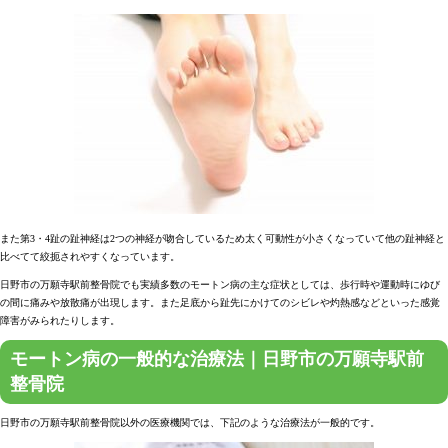
また第3・4趾の趾神経は2つの神経が吻合しているため太く可動性が小さくなっていて他の趾神経と
比べてて絞扼されやすくなっています。
日野市の万願寺駅前整骨院でも実績多数のモートン病の主な症状としては、歩行時や運動時にゆび
の間に痛みや放散痛が出現します。また足底から趾先にかけてのシビレや灼熱感などといった感覚
障害がみられたりします。
モートン病の一般的な治療法｜日野市の万願寺駅前
整骨院
日野市の万願寺駅前整骨院以外の医療機関では、下記のような治療法が一般的です。