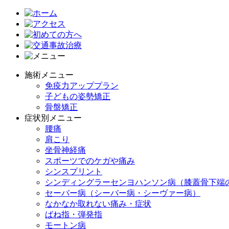
施術メニュー
免疫力アッププラン
子どもの姿勢矯正
骨盤矯正
症状別メニュー
腰痛
肩こり
坐骨神経痛
スポーツでのケガや痛み
シンスプリント
シンディングラーセンヨハンソン病（膝蓋骨下端
セーバー病（シーバー病・シーヴァー病）
なかなか取れない痛み・症状
ばね指・弾発指
モートン病