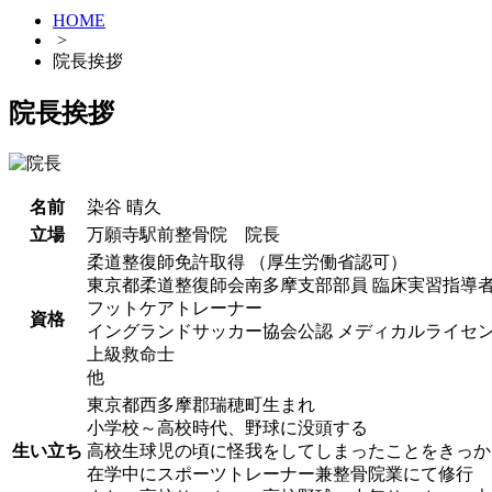
HOME
>
院長挨拶
院長挨拶
名前
染谷 晴久
立場
万願寺駅前整骨院 院長
柔道整復師免許取得 （厚生労働省認可）
東京都柔道整復師会南多摩支部部員 臨床実習指導
フットケアトレーナー
資格
イングランドサッカー協会公認 メディカルライセ
上級救命士
他
東京都西多摩郡瑞穂町生まれ
小学校～高校時代、野球に没頭する
生い立ち
高校生球児の頃に怪我をしてしまったことをきっか
在学中にスポーツトレーナー兼整骨院業にて修行