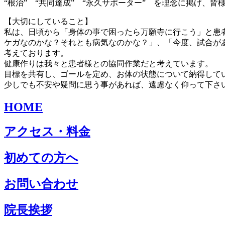
“根治” “共同達成” “永久サポーター” を理念に掲げ、
【大切にしていること】
私は、日頃から「身体の事で困ったら万願寺に行こう」と患
ケガなのかな？それとも病気なのかな？」、「今度、試合が
考えております。
健康作りは我々と患者様との協同作業だと考えています。
目標を共有し、ゴールを定め、お体の状態について納得して
少しでも不安や疑問に思う事があれば、遠慮なく仰って下さ
HOME
アクセス・料金
初めての方へ
お問い合わせ
院長挨拶