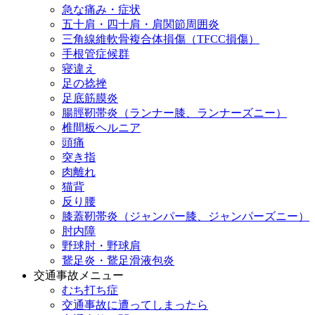
急な痛み・症状
五十肩・四十肩・肩関節周囲炎
三角線維軟骨複合体損傷（TFCC損傷）
手根管症候群
寝違え
足の捻挫
足底筋膜炎
腸脛靭帯炎（ランナー膝、ランナーズニー）
椎間板ヘルニア
頭痛
突き指
肉離れ
猫背
反り腰
膝蓋靭帯炎（ジャンパー膝、ジャンパーズニー）
肘内障
野球肘・野球肩
鵞足炎・鵞足滑液包炎
交通事故メニュー
むち打ち症
交通事故に遭ってしまったら