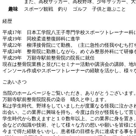
また、高校サッカー、高校野球、少年サッカー、大
趣味
スポーツ観戦 釣り ゴルフ 子供と遊ぶこと
経歴
平成17年 日本工学院八王子専門学校スポーツトレーナー科
平成19年 同校柔道整復師科に進学
平成22年 柳澤接骨院にて勤務。（主に急性の怪我やむち打
平成24年 整骨院に勤務しながら、めぐみ整形外科にて研修
平成29年 万願寺駅前整骨院の院長に就任
現在は整骨院業務と並びにセミナー活動や講演会の講師、地
インソール作成やスポーツトレーナーの経験を活かし、様々
ごあいさつ
当院のホームページをご覧いただき、ありがとうございます
万願寺駅前整骨院院長の染谷 晴久と申します。
私は学生時代、野球をしていましたが度重なる怪我に泣かさ
出会い、この業界に興味を持ち、今度は自分が怪我をして苦
学生時代から数えますと１０数年以上、この業界に身を置き
会などの知識や技術、そして様々な方の想いや願いを皆様に
今まで得た経験をいかし、患者様の目標を共に達成する事を