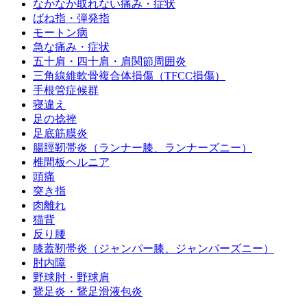
なかなか取れない痛み・症状
ばね指・弾発指
モートン病
急な痛み・症状
五十肩・四十肩・肩関節周囲炎
三角線維軟骨複合体損傷（TFCC損傷）
手根管症候群
寝違え
足の捻挫
足底筋膜炎
腸脛靭帯炎（ランナー膝、ランナーズニー）
椎間板ヘルニア
頭痛
突き指
肉離れ
猫背
反り腰
膝蓋靭帯炎（ジャンパー膝、ジャンパーズニー）
肘内障
野球肘・野球肩
鵞足炎・鵞足滑液包炎