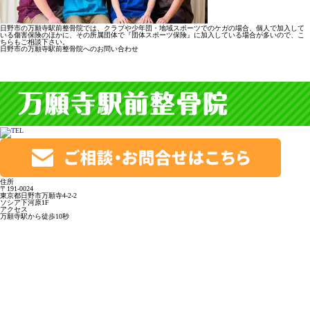
日野市の万願寺駅前整骨院では、クラブや少年団・地域スポーツでのケガの場合、個人で加入して
いる傷害保険のほかに、その所属団体で『団体スポーツ保険』に加入している場合が多いので、こ
ちらもご相談下さい。
日野市の万願寺駅前整骨院へのお問い合わせ
住所
〒191-0024
東京都日野市万願寺4-2-2
ソシア下河原1F
アクセス
万願寺駅から徒歩10秒